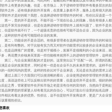
在广大企业中的加速普及。与此同时，金融危机不断蔓延以及市场竞争的不断加
理软件上有更多的兴趣。但是，在市场上，关于进销存管理软件有着多层次的划
理软件之外，还有很多的软件开发商，在质量上参差不齐，服务上也有很大的差
管理软件才是好的呢？我想，在选择进销存管理软件的时候，性价比应该是一个
第一，贵的并不是好的。不能不说一下现在社会上的现象，现在有很多人都
实这也不算完全的错误，但是在选择进销存管理软件上就有问题了，软件不是衣
次，但是软件就不行了，一个超级名贵的也很有可能不适合企业，因为企业的发
好，这样的软件还有可能阻碍企业的发展。
第二，功能全的不是合适的。有很多管理者在选择进销存管理软件的时候往
点，是有利有弊的。对于比较有实力而又对软件功能需求比较多的企业来说是很
的，也是品牌推广的需要。但是对于规模小，发展不是很顺利的小企业来说，就
不多，再花费大价钱来买里面一些功能根本就用不上的进销存管理软件，这样就
第三，与企业发展匹配的才是好的。这里突出以下“匹配”一词。所谓的匹配
以满足企业的发展需求，同时还有一些是在企业不久的未来所需求的。这样不但
来的一段时间内的需求。这样的性价比对于企业来说，无论是在先进的需求上还
通过上面三个方面我们可以很清晰的看出，企业使用进销存管理软件所重点
名度，虽说这些在上可以反映出软件的好质量，但是这些并不是全部。很好的例
为后起之秀，管家婆软件在开拓市场之初是没有任何的宣传的，当然由于是刚起
打造品牌梦想的管家婆人却有着无比的自信心，可以打造出行业里的知名品牌，
软件相比有着太多的优势。性价比，这不但是软件开发商追求，更是广大企业管
应该重视性价比。
您喜欢