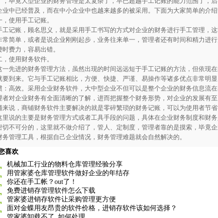
了，毕竟大型企业的财务管理是太复杂了，早已超越手工记账的能力范围了，后
企业中已经普及，而在中小企业中也越来越多的被采用。下面为大家简单的介绍
一，
使用手工记账。
手工记账，顾名思义，就是采用手工书写的方式对企业的财务进行手工管理，这
非常简单，或者是说企业刚刚起步，业务往来单一，管理者还有时间和精力进行
费时费力，容易出错。
二，使用
财务软件
。
这一先进的财务管理方法，虽然出现的时间远远短于手工记账的方法，但依现在
就要到来。它与手工记账相比，方便、快捷、严谨、易操作等诸多优点非常明显
惯：高效。采用
企业
财务
软件
，大中型企业不但可以是整个企业的财务信息流在
理者对企业财务有全面清晰的了解，进而把握整个财务形势，对企业的发展有至
铺来说，
商铺财务软件
主要解决的就是零碎繁琐的财务记账，可以为使用者节省
这里说的主要是财务管理方式或者工具手段的问题，具体在企业财务制度和财务
密切不可分的，这里就不做介绍了，管人、定制度，管理者靠的是摸索，毕竟企
财务管理工具，根据自己企业情况，财务管理难题就会自然解决的。
您喜欢
机械加工行业的物料仓库管理经验分享
用管家婆仓库管理软件做好企业的年结存
你还在手工帐？out了！
免费进销存管理软件怎么下载
管家婆进销存软件让采购管理更方便
面对金蝶用友昂贵的软件价格，进销存软件该如何选择？
管家婆卸载不了_如何处理