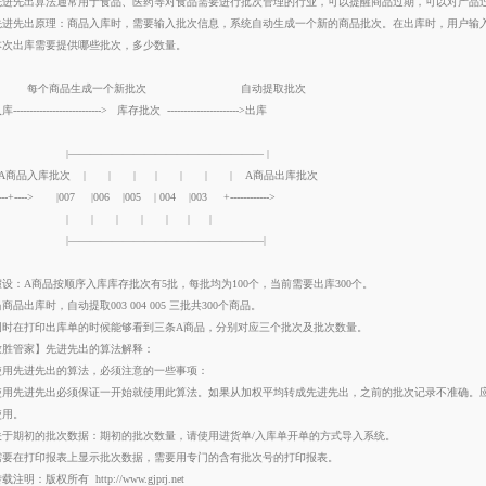
先进先出算法通常用于食品、医药等对食品需要进行批次管理的行业，可以提醒商品过期，可以对产品
先进先出原理：商品入库时，需要输入批次信息，系统自动生成一个新的商品批次。在出库时，用户输
本次出库需要提供哪些批次，多少数量。
每个商品生成一个新批次 自动提取批次
库---------------------------> 库存批次 ---------------------->出库
|—————————————————— |
A商品入库批次 | | | | | | | A商品出库批次
----+----> |007 |006 |005 | 004 |003 +------------>
| | | | | | |
|——————————————————|
假设：A商品按顺序入库库存批次有5批，每批均为100个，当前需要出库300个。
商品出库时，自动提取003 004 005 三批共300个商品。
同时在打印出库单的时候能够看到三条A商品，分别对应三个批次及批次数量。
致胜管家】先进先出的算法解释：
使用先进先出的算法，必须注意的一些事项：
使用先进先出必须保证一开始就使用此算法。如果从加权平均转成先进先出，之前的批次记录不准确。
使用。
关于期初的批次数据：期初的批次数量，请使用进货单/入库单开单的方式导入系统。
需要在打印报表上显示批次数据，需要用专门的含有批次号的打印报表。
转载注明：版权所有
http://www.gjprj.net