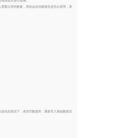
过程按批次进行追溯。
入需要出库的数量，系统会自动根据先进先出原理，算
应该在此情况下，请清空数据库，重新导入基础数据后