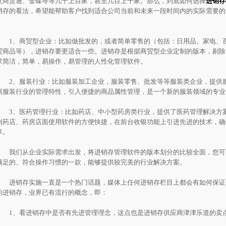
友商贸通、金碟等等几十上百家，甚至几百上千家。那么，到底如何选择
进销存
销存的看法，希望能帮助客户找到适合公司当前和未来一段时间内的实际需要的
1、商贸型企业：比如做批发的，或者简单零售的（包括：日用品、家电、百
贸商品等），进销存要更适合一些。进销存是根据商贸型企业定制的版本，剔除
求简洁，简单，易操作，易管理的人性化管理软件。
2、服装行业：比如服装加工企业，服装零售、批发等等服装类企业，提供服
据服装行业的管理特性，引入便捷的商品属性管理，是一个新的服装领域的专业
3、医药管理行业：比如药店、中小型药房类行业，提供了医药管理解决方案
到药店、药房店面使用软件的方便快捷，在前台收银功能上引进先进的技术，确
享。
我们从企业实际需求出发，将进销存管理软件的版本划分的比较全面，您可
满足的、符合操作习惯的一款，能够提供较完美的行业解决方案。
进销存实施一直是一个热门话题，媒体上任何进销存栏目上都会有如何保证
的进销存，业界已有流行的概念，即：
1、看进销存中是否有先进管理理念，这点也是进销存供应商津津乐道的卖