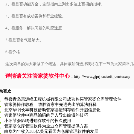
2、看是否功能齐全，选型指南上列出多达上百项的指标。
3、看是否有成功案例和行业经验。
4、看服务，解决问题的响应速度
5.看是否名气足够大。
6.看价格
这次简单的为大家做了个概述，具体该如何选择我将在下一节为大家简举几
详情请关注管家婆软件中心
：
http://www.gjprj.cn/soft_center.asp
您喜欢
恭喜青岛慧源峰工程机械有限公司成功购买管家婆仓库管理软件
管家婆操作教程---致胜管家中先进先出的算法解释
北京华阳长丰科技借助管家婆进销存软件开启信息化
管家婆软件中商品编码的导入导出编辑的技巧
小细节会影响进销存软件的长久使用
管家婆仓库管理软件为企业仓库管理提供方案
由华为年收入385亿美元看国内仓库管理软件的发展